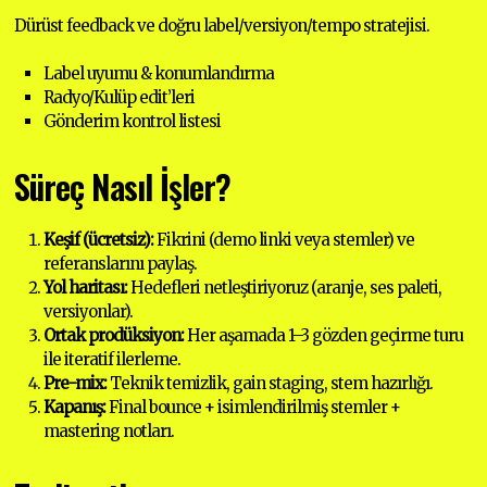
Dürüst feedback ve doğru label/versiyon/tempo stratejisi.
Label uyumu & konumlandırma
Radyo/Kulüp edit’leri
Gönderim kontrol listesi
Süreç Nasıl İşler?
Keşif (ücretsiz):
Fikrini (demo linki veya stemler) ve
referanslarını paylaş.
Yol haritası:
Hedefleri netleştiriyoruz (aranje, ses paleti,
versiyonlar).
Ortak prodüksiyon:
Her aşamada 1–3 gözden geçirme turu
ile iteratif ilerleme.
Pre-mix:
Teknik temizlik, gain staging, stem hazırlığı.
Kapanış:
Final bounce + isimlendirilmiş stemler +
mastering notları.