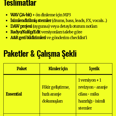
Teslimatlar
WAV (24-bit)
+ ön dinleme için MP3
İsimlendirilmiş stemler
(drums, bass, leads, FX, vocals…)
DAW projesi
(uygunsa) veya detaylı oturum notları
Radyo/Kulüp/Edit
versiyonları talebe göre
A&R geri bildirimleri
ve gönderim checklist’i
Paketler & Çalışma Şekli
Paket
Kimler için
İçerik
1 versiyon + 1
Fikir geliştirme,
revizyon • aranje
Essential
hızlı aranje
cilası • miks
dokunuşları
hazırlığı • isimli
stemler