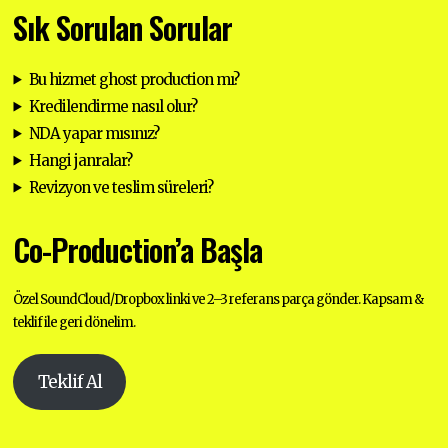
Sık Sorulan Sorular
Bu hizmet ghost production mı?
Kredilendirme nasıl olur?
NDA yapar mısınız?
Hangi janralar?
Revizyon ve teslim süreleri?
Co-Production’a Başla
Özel SoundCloud/Dropbox linki ve 2–3 referans parça gönder. Kapsam &
teklif ile geri dönelim.
Teklif Al