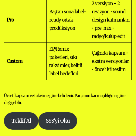
2 versiyon + 2
Baştan sona label-
revizyon • sound
Pro
ready ortak
design katmanları
prodüksiyon
• pre-mix •
radyo/kulüp edit
EP/Remix
Çağrıda kapsam •
paketleri, sıkı
Custom
ekstra versiyonlar
takvimler, belirli
• öncelikli teslim
label hedefleri
Ücret; kapsam ve takvime göre belirlenir. Parçanın karmaşıklığına göre
değişebilir.
Teklif Al
SSS’yi Oku