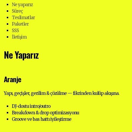
Ne yaparız
Süreç
Teslimatlar
Paketler
SSS
İletişim
Ne Yaparız
Aranje
Yapı, geçişler, gerilim & çözülme — fikrinden kulüp akışına.
DJ-dostu intro/outro
Breakdown & drop optimizasyonu
Groove ve bas hattı iyileştirme