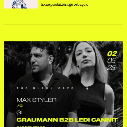
house prodüktörlüğü ve birçok