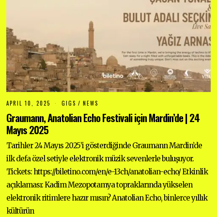
APRIL 10, 2025
A
GIGS
/
NEWS
P
Graumann, Anatolian Echo Festivali için Mardin’de | 24
R
I
Mayıs 2025
L
1
Tarihler 24 Mayıs 2025’i gösterdiğinde Graumann Mardin’de
0
,
ilk defa özel setiyle elektronik müzik sevenlerle buluşuyor.
2
0
Tickets: https://biletino.com/en/e-13ch/anatolian-echo/ Etkinlik
2
5
açıklaması: Kadim Mezopotamya topraklarında yükselen
elektronik ritimlere hazır mısın? Anatolian Echo, binlerce yıllık
kültürün