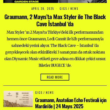
APRIL 28, 2025
A
GIGS
/
NEWS
P
Graumann, 2 Mayıs’ta Max Styler ile The Black
R
I
Cave İstanbul ‘da
L
2
8
Max Styler ‘ın 2 Mayıs’ta Türkiye’deki ilk performansından
,
2
hemen önce Graumann, Ledi Cannit ile b2b performansıyla
0
sahnedeki yerini alıyor. The Black Cave – İstanbul ‘da
2
5
gerçekleşecek olan etkinlikteki 3 sanatçının da ortak noktası
olan Diynamic Music etiketi gece adına en dikkat çekici unsur.
Biletler BUGECE ‘de.
READ MORE
GIGS
/
NEWS
Graumann, Anatolian Echo Festivali için
Mardin’de | 24 Mayıs 2025