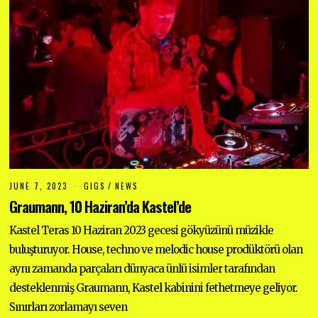
JUNE 7, 2023
J
GIGS
/
NEWS
U
Graumann, 10 Haziran’da Kastel’de
N
E
7
Kastel Teras 10 Haziran 2023 gecesi gökyüzünü müzikle
,
buluşturuyor. House, techno ve melodic house prodüktörü olan
2
0
aynı zamanda parçaları dünyaca ünlü isimler tarafından
2
3
desteklenmiş Graumann, Kastel kabinini fethetmeye geliyor.
Sınırları zorlamayı seven