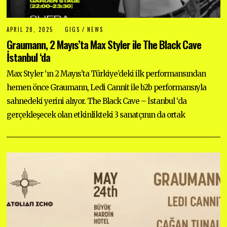
APRIL 28, 2025
A
GIGS
/
NEWS
P
Graumann, 2 Mayıs’ta Max Styler ile The Black Cave
R
I
İstanbul ‘da
L
2
Max Styler ‘ın 2 Mayıs’ta Türkiye’deki ilk performansından
8
,
hemen önce Graumann, Ledi Cannit ile b2b performansıyla
2
0
sahnedeki yerini alıyor. The Black Cave – İstanbul ‘da
2
5
gerçekleşecek olan etkinlikteki 3 sanatçının da ortak