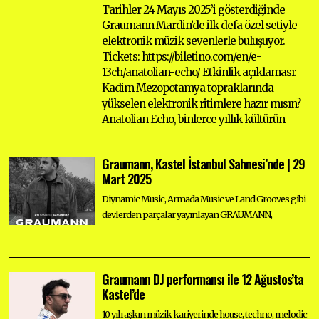
Tarihler 24 Mayıs 2025’i gösterdiğinde
Graumann Mardin’de ilk defa özel setiyle
elektronik müzik sevenlerle buluşuyor.
Tickets: https://biletino.com/en/e-
13ch/anatolian-echo/ Etkinlik açıklaması:
Kadim Mezopotamya topraklarında
yükselen elektronik ritimlere hazır mısın?
Anatolian Echo, binlerce yıllık kültürün
Graumann, Kastel İstanbul Sahnesi’nde | 29
Mart 2025
Diynamic Music, Armada Music ve Land Grooves gibi
devlerden parçalar yayınlayan GRAUMANN,
Graumann DJ performansı ile 12 Ağustos’ta
Kastel’de
10 yılı aşkın müzik kariyerinde house, techno, melodic