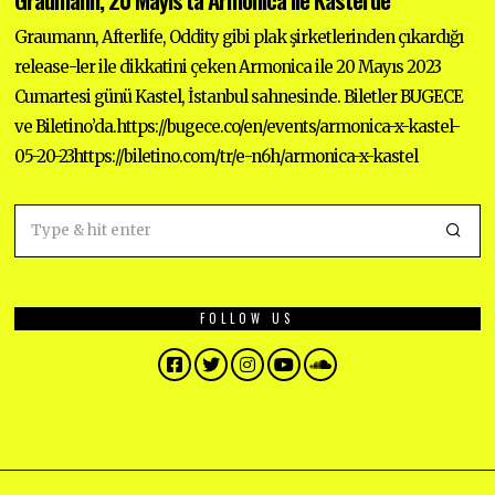
Y
1
2
Graumann, Afterlife, Oddity gibi plak şirketlerinden çıkardığı
,
release-ler ile dikkatini çeken Armonica ile 20 Mayıs 2023
2
0
Cumartesi günü Kastel, İstanbul sahnesinde. Biletler BUGECE
2
3
ve Biletino’da.https://bugece.co/en/events/armonica-x-kastel-
05-20-23https://biletino.com/tr/e-n6h/armonica-x-kastel
FOLLOW US
Facebook
Twitter
Instagram
YouTube
SoundCloud