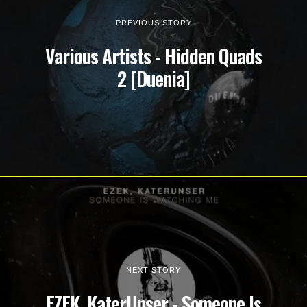
PREVIOUS STORY
Various Artists - Hidden Quads
2 [Duenia]
NEXT STORY
EZEK, KaterUnser - Someone Is