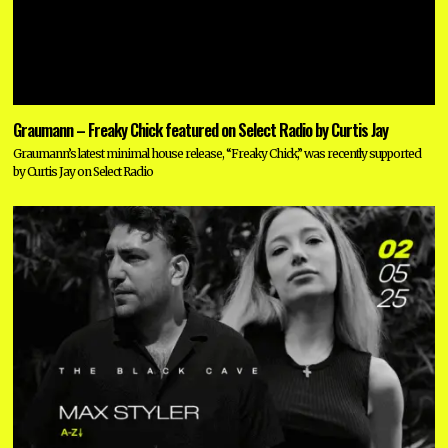
Graumann – Freaky Chick featured on Select Radio by Curtis Jay
Graumann’s latest minimal house release, “Freaky Chick,” was recently supported
by Curtis Jay on Select Radio