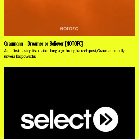
Graumann – Dreamer or Believer [NOTOFC]
After first teasing its creation long ago through a reels post, Graumann finally
unveils his powerful