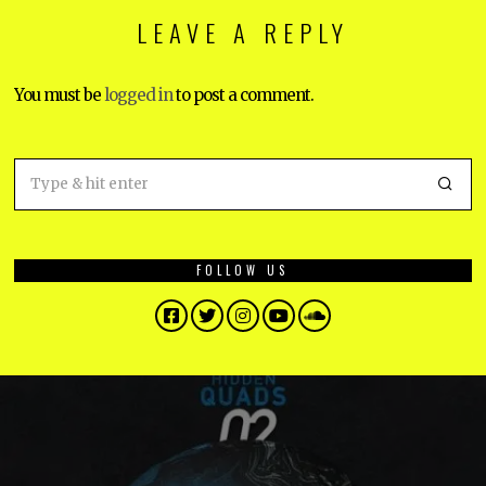
LEAVE A REPLY
You must be
logged in
to post a comment.
FOLLOW US
Facebook
Twitter
Instagram
YouTube
SoundCloud