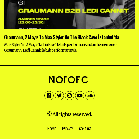
Graumann, 2 Mayıs’ta Max Styler ile The Black Cave İstanbul ‘da
Max Styler ‘ın 2 Mayıs’ta Türkiye’deki ilk performansından hemen önce
Graumann, Ledi Cannit ile b2b performansıyla
Facebook
Twitter
Instagram
YouTube
SoundCloud
© All rights reserved.
HOME
PRIVACY
CONTACT