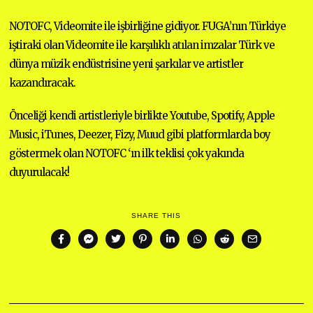
Y
2
NOTOFC, Videomite ile işbirliğine gidiyor. FUGA’nın Türkiye
3
,
iştiraki olan Videomite ile karşılıklı atılan imzalar Türk ve
2
0
dünya müzik endüstrisine yeni şarkılar ve artistler
2
0
kazandıracak.
Önceliği kendi artistleriyle birlikte Youtube, Spotify, Apple
Music, iTunes, Deezer, Fizy, Muud gibi platformlarda boy
göstermek olan NOTOFC ‘ın ilk teklisi çok yakında
duyurulacak!
SHARE THIS