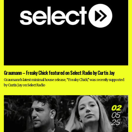
Graumann – Freaky Chick featured on Select Radio by Curtis Jay
Graumann’s latest minimal house release, “Freaky Chick,” was recently supported
by Curtis Jay on Select Radio