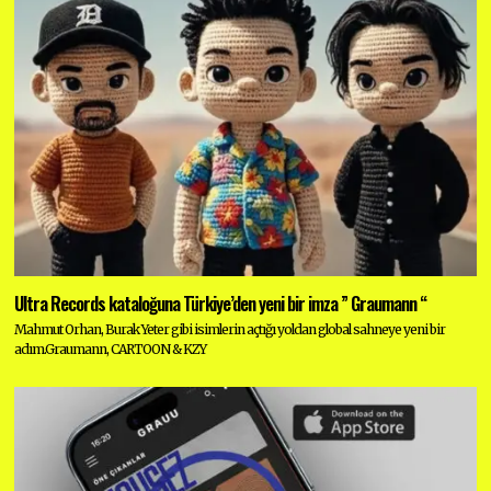
Ultra Records kataloğuna Türkiye’den yeni bir imza ” Graumann “
Mahmut Orhan, Burak Yeter gibi isimlerin açtığı yoldan global sahneye yeni bir
adım.Graumann, CARTOON & KZY