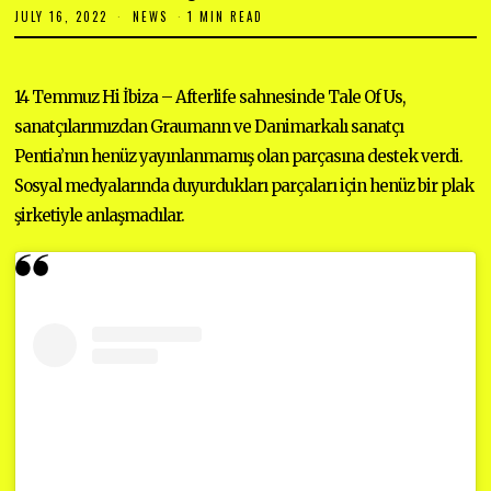
JULY 16, 2022
J
NEWS
1 MIN READ
U
L
Y
1
14 Temmuz Hi İbiza – Afterlife sahnesinde Tale Of Us,
6
,
sanatçılarımızdan Graumann ve Danimarkalı sanatçı
2
0
Pentia’nın henüz yayınlanmamış olan parçasına destek verdi.
2
2
Sosyal medyalarında duyurdukları parçaları için henüz bir plak
şirketiyle anlaşmadılar.