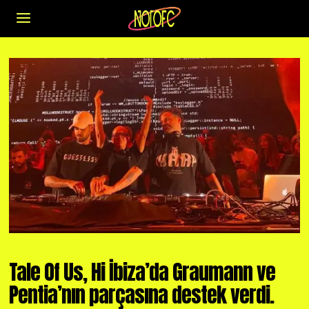
Tale Of Us, Hi İbiza’da Graumann ve
Pentia’nın parçasına destek verdi.