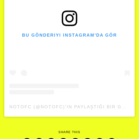
BU GÖNDERIYI INSTAGRAM'DA GÖR
NOTOFC (@NOTOFC)'IN PAYLAŞTIĞI BIR GÖNDERI
SHARE THIS