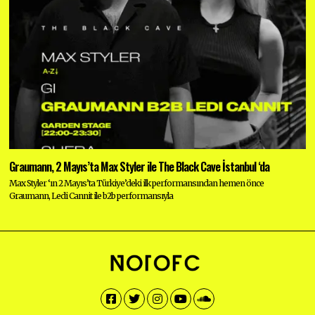
Graumann, 2 Mayıs’ta Max Styler ile The Black Cave İstanbul ‘da
Max Styler ‘ın 2 Mayıs’ta Türkiye’deki ilk performansından hemen önce
Graumann, Ledi Cannit ile b2b performansıyla
Facebook
Twitter
Instagram
YouTube
SoundCloud