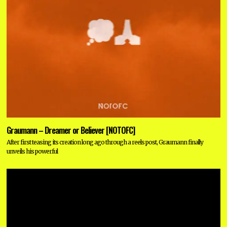
Graumann – Dreamer or Believer [NOTOFC]
After first teasing its creation long ago through a reels post, Graumann finally
unveils his powerful